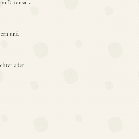
gem Datensatz
gern und
chter oder