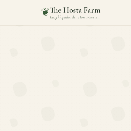
The Hosta Farm
❦
Enzyklopädie der
Hosta
-Sorten