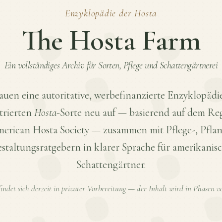
Enzyklopädie der
Hosta
The Hosta Farm
Ein vollständiges Archiv für Sorten, Pflege und Schattengärtnerei
auen eine autoritative, werbefinanzierte Enzyklopädie
strierten
Hosta
-Sorte neu auf — basierend auf dem Reg
erican Hosta Society — zusammen mit Pflege-, Pfla
staltungsratgebern in klarer Sprache für amerikanis
Schattengärtner.
findet sich derzeit in privater Vorbereitung — der Inhalt wird in Phasen ve