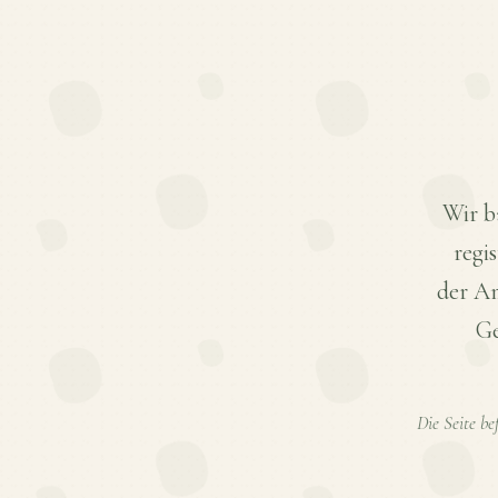
Wir b
regi
der Am
Ge
Die Seite be