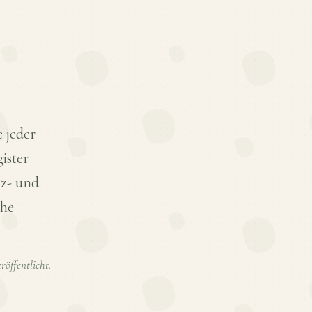
 jeder
ister
nz- und
che
röffentlicht.